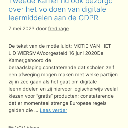
Tweede Kamer nu ook bezorgd
over het voldoen van digitale
leermiddelen aan de GDPR
7 mei 2023
door
fredhage
De tekst van de motie luidt: MOTIE VAN HET
LID WIERSMAVoorgesteld 16 juni 2020De
Kamer,gehoord de
beraadslaging,constaterende dat scholen zelf
een afweging mogen maken met welke partijen
zij in zee gaan als het gaat om digitale
leermiddelen en zij hiervoor logischerwijs veelal
kiezen voor “gratis” producten; constaterende
dat er momenteel strenge Europese regels
gelden die …
Lees verder
Categorieën