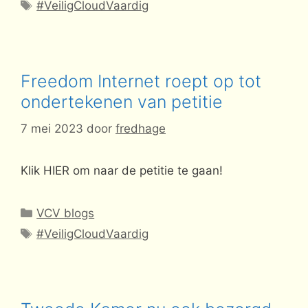
Tags
#VeiligCloudVaardig
Freedom Internet roept op tot
ondertekenen van petitie
7 mei 2023
door
fredhage
Klik HIER om naar de petitie te gaan!
Categorieën
VCV blogs
Tags
#VeiligCloudVaardig