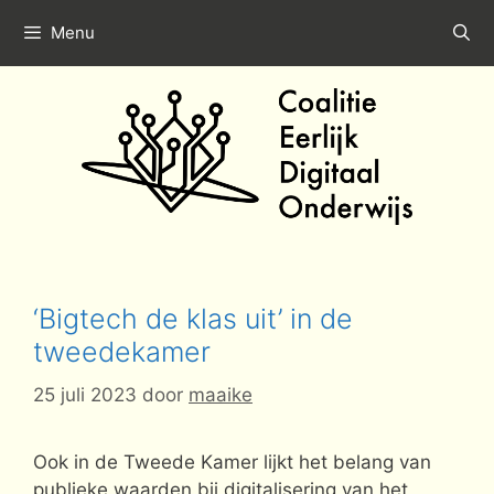
Ga
Menu
naar
de
inhoud
‘Bigtech de klas uit’ in de
tweedekamer
25 juli 2023
door
maaike
Ook in de Tweede Kamer lijkt het belang van
publieke waarden bij digitalisering van het