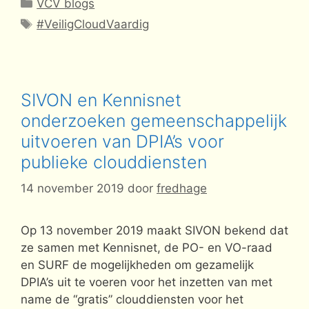
Categorieën
VCV blogs
Tags
#VeiligCloudVaardig
SIVON en Kennisnet
onderzoeken gemeenschappelijk
uitvoeren van DPIA’s voor
publieke clouddiensten
14 november 2019
door
fredhage
Op 13 november 2019 maakt SIVON bekend dat
ze samen met Kennisnet, de PO- en VO-raad
en SURF de mogelijkheden om gezamelijk
DPIA’s uit te voeren voor het inzetten van met
name de “gratis” clouddiensten voor het