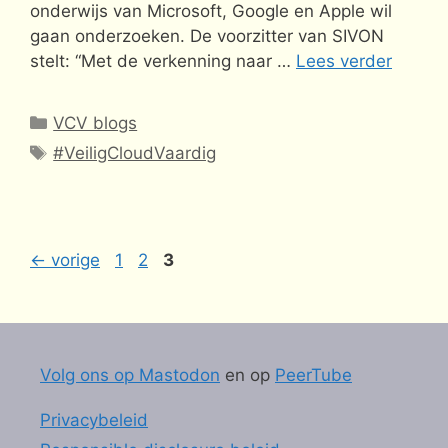
onderwijs van Microsoft, Google en Apple wil
gaan onderzoeken. De voorzitter van SIVON
stelt: “Met de verkenning naar …
Lees verder
Categorieën
VCV blogs
Tags
#VeiligCloudVaardig
Pagina
Pagina
Pagina
←
vorige
1
2
3
Volg ons op Mastodon
en op
PeerTube
Privacybeleid