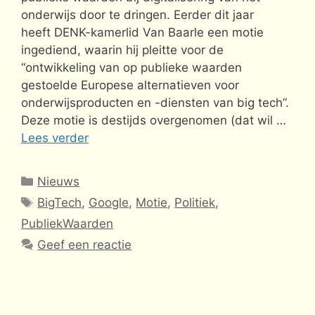
onderwijs door te dringen. Eerder dit jaar
heeft DENK-kamerlid Van Baarle een motie
ingediend, waarin hij pleitte voor de
“ontwikkeling van op publieke waarden
gestoelde Europese alternatieven voor
onderwijsproducten en -diensten van big tech”.
Deze motie is destijds overgenomen (dat wil …
Lees verder
Categorieën
Nieuws
Tags
BigTech
,
Google
,
Motie
,
Politiek
,
PubliekWaarden
Geef een reactie