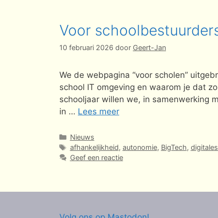
Voor schoolbestuurders
10 februari 2026
door
Geert-Jan
We de webpagina “voor scholen” uitgebr
school IT omgeving en waarom je dat zou 
schooljaar willen we, in samenwerking 
in …
Lees meer
Categorieën
Nieuws
Tags
afhankelijkheid
,
autonomie
,
BigTech
,
digitales
Geef een reactie
Volg ons op Mastodon!