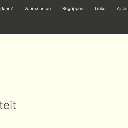
f doen?
Voor scholen
Begrippen
Links
Archi
teit