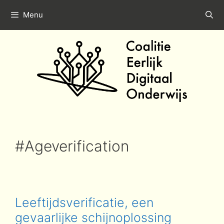
Spring
Menu
naar
de
inhoud
#Ageverification
Leeftijdsverificatie, een
gevaarlijke schijnoplossing