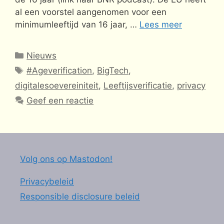
al een voorstel aangenomen voor een
minimumleeftijd van 16 jaar, …
Lees meer
Categorieën
Nieuws
Tags
#Ageverification
,
BigTech
,
digitalesoevereiniteit
,
Leeftijsverificatie
,
privacy
Geef een reactie
Volg ons op Mastodon!
Privacybeleid
Responsible disclosure beleid