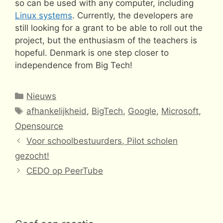
so can be used with any computer, including
Linux systems
. Currently, the developers are
still looking for a grant to be able to roll out the
project, but the enthusiasm of the teachers is
hopeful. Denmark is one step closer to
independence from Big Tech!
Categorieën
Nieuws
Tags
afhankelijkheid
,
BigTech
,
Google
,
Microsoft
,
Opensource
Voor schoolbestuurders, Pilot scholen
gezocht!
CEDO op PeerTube